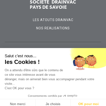
SOCIÉTÉ DRAINVAC
PAYS DE SAVOIE
LES ATOUTS DRAINVAC
NOS REALISATIONS
04 50 19 91 27
Salut c'est nous...
les Cookies !
contact@drainvac-paysdesavoie.com
On a attendu d'être sûrs que le contenu de
ce site vous intéresse avant de vous
déranger, mais on aimerait bien vous accompagner pendant votre
visite...
C'est OK pour vous ?
Consentements certifiés par
Cookies
Mentions Légales
CGV
Non merci
Je choisis
OK pour moi